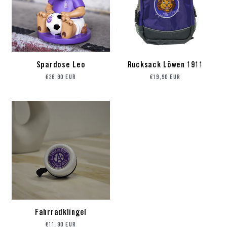
Spardose Leo
Rucksack Löwen 1911
Preis
Preis
€26,90 EUR
€19,90 EUR
Fahrradklingel
Preis
€11,90 EUR