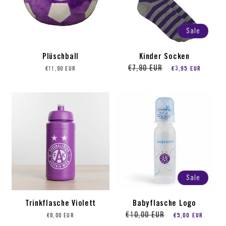
Sale
Plüschball
Kinder Socken
Preis
Preis
Sale-Preis
€7,90 EUR
€3,95 EUR
€11,90 EUR
Sale
Trinkflasche Violett
Babyflasche Logo
Preis
Preis
Sale-Preis
€10,00 EUR
€5,00 EUR
€8,00 EUR