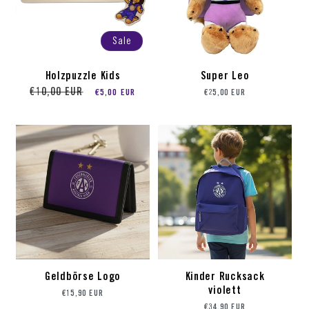
Sale
Holzpuzzle Kids
Super Leo
Preis
Sale-Preis
Preis
€10,00 EUR
€5,00 EUR
€25,00 EUR
Geldbörse Logo
Kinder Rucksack
Preis
violett
€15,90 EUR
Preis
€34,90 EUR